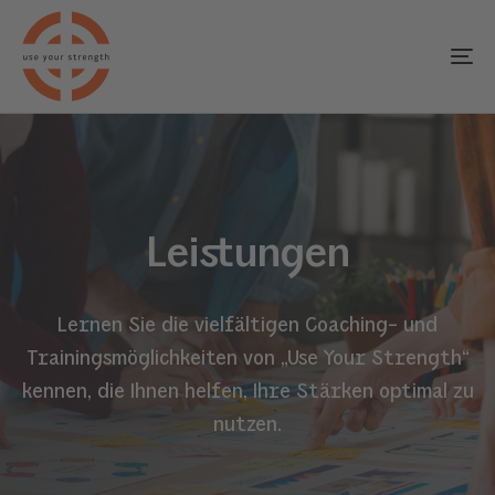
Skip
Skip
links
to
To
primary
na
navigation
Skip
to
content
Leistungen
Lernen Sie die vielfältigen Coaching- und
Trainingsmöglichkeiten von „Use Your Strength“
kennen, die Ihnen helfen, Ihre Stärken optimal zu
nutzen.